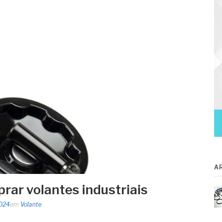
A
rar volantes industriais
2024
em
Volante