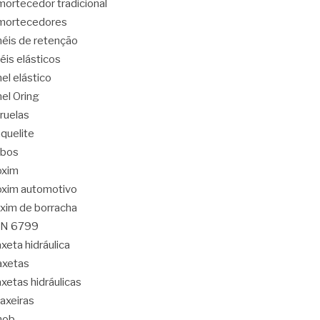
ortecedor tradicional
mortecedores
éis de retenção
éis elásticos
el elástico
el Oring
ruelas
quelite
abos
oxim
xim automotivo
xim de borracha
IN 6799
xeta hidráulica
axetas
xetas hidráulicas
axeiras
nob