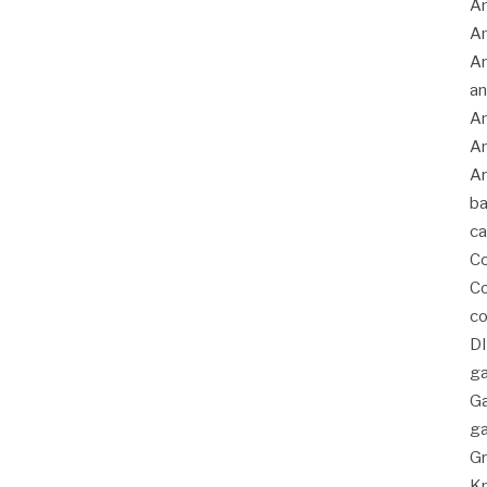
Am
A
An
an
An
An
Ar
ba
c
C
Co
co
D
ga
G
ga
Gr
K