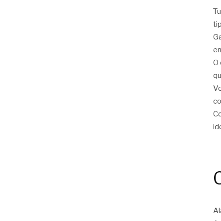
Tu
ti
Ga
er
O 
qu
Vo
c
Co
id
Al