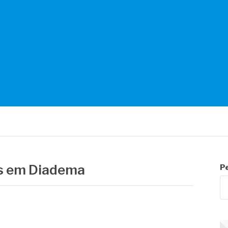
NTES
is em Diadema
P