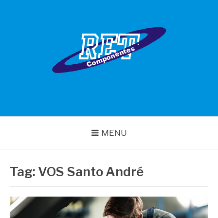
Pular
para
o
conteúdo
RET COMPONENTES
MENU
Tag:
VOS Santo André