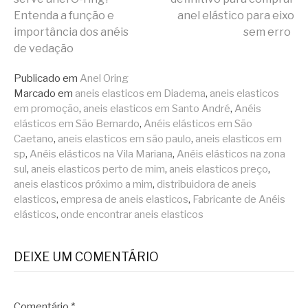
Entenda a função e
anel elástico para eixo
importância dos anéis
sem erro
de vedação
Publicado em
Anel Oring
Marcado em
aneis elasticos em Diadema
,
aneis elasticos
em promoção
,
aneis elasticos em Santo André
,
Anéis
elásticos em São Bernardo
,
Anéis elásticos em São
Caetano
,
aneis elasticos em são paulo
,
aneis elasticos em
sp
,
Anéis elásticos na Vila Mariana
,
Anéis elásticos na zona
sul
,
aneis elasticos perto de mim
,
aneis elasticos preço
,
aneis elasticos próximo a mim
,
distribuidora de aneis
elasticos
,
empresa de aneis elasticos
,
Fabricante de Anéis
elásticos
,
onde encontrar aneis elasticos
DEIXE UM COMENTÁRIO
Comentário
*