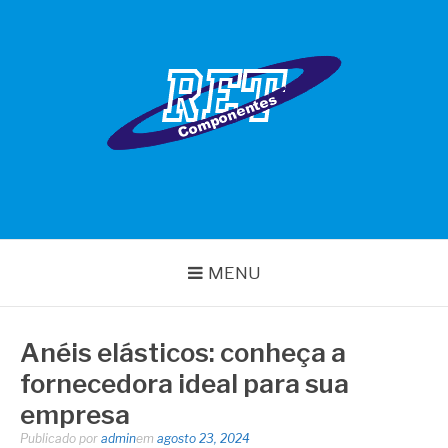
Pular
para
o
conteúdo
RET COMPONENTES
MENU
Anéis elásticos: conheça a
fornecedora ideal para sua
empresa
Publicado por
admin
em
agosto 23, 2024