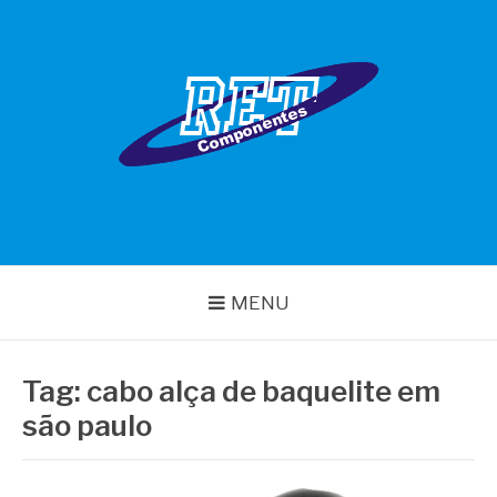
Pular
para
o
conteúdo
RET COMPONENTES
MENU
Tag:
cabo alça de baquelite em
são paulo