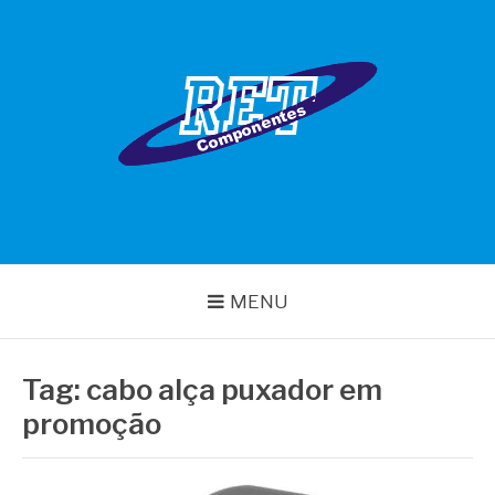
Pular
para
o
conteúdo
RET COMPONENTES
MENU
Tag:
cabo alça puxador em
promoção