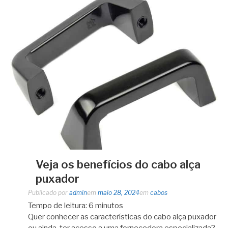
Veja os benefícios do cabo alça
puxador
Publicado por
admin
em
maio 28, 2024
em
cabos
Tempo de leitura:
6
minutos
Quer conhecer as características do cabo alça puxador
ou ainda, ter acesso a uma fornecedora especializada?