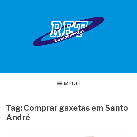
Pular
para
o
conteúdo
RET COMPONENTES
MENU
Tag:
Comprar gaxetas em Santo
André