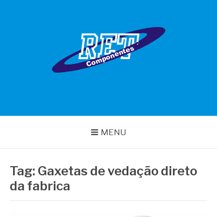
Pular
para
o
conteúdo
RET COMPONENTES
MENU
Tag:
Gaxetas de vedação direto
da fabrica