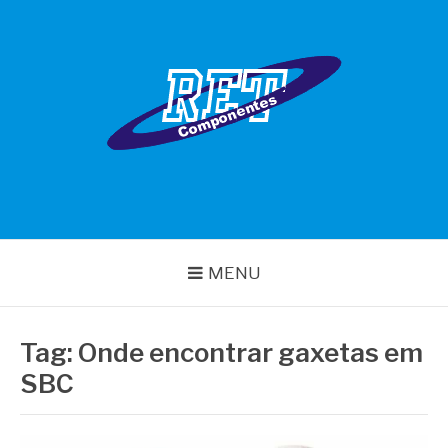
Pular
para
o
conteúdo
RET COMPONENTES
MENU
Tag:
Onde encontrar gaxetas em
SBC