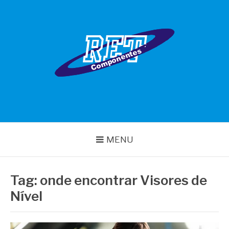
Pular
para
o
conteúdo
RET COMPONENTES
MENU
Tag:
onde encontrar Visores de
Nível