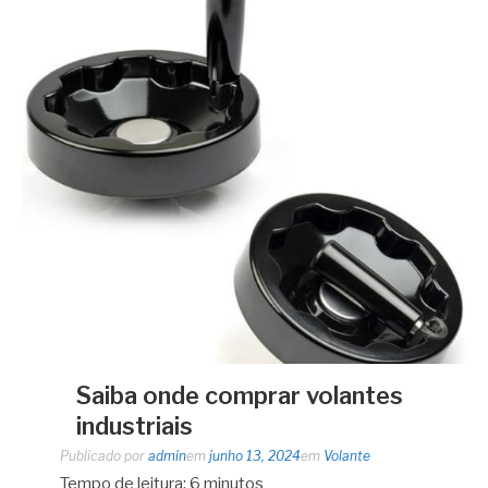
Saiba onde comprar volantes
industriais
Publicado por
admin
em
junho 13, 2024
em
Volante
Tempo de leitura:
6
minutos