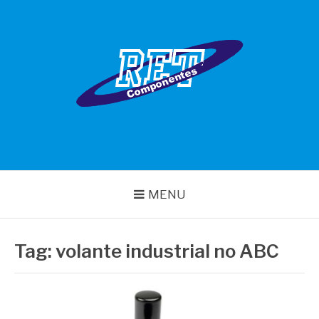
Pular
para
o
conteúdo
RET COMPONENTES
MENU
Tag:
volante industrial no ABC